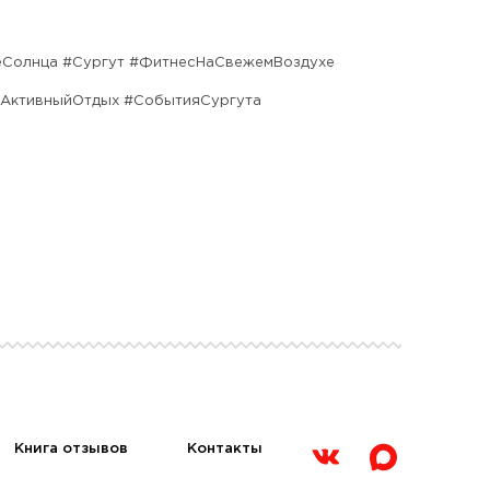
еСолнца
#Сургут
#ФитнесНаСвежемВоздухе
АктивныйОтдых
#СобытияСургута
Книга отзывов
Контакты