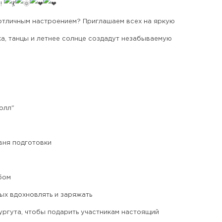
!
 отличным настроением? Приглашаем всех на яркую
а, танцы и летнее солнце создадут незабываемую
олл"
вня подготовки
бом
ых вдохновлять и заряжать
ргута, чтобы подарить участникам настоящий