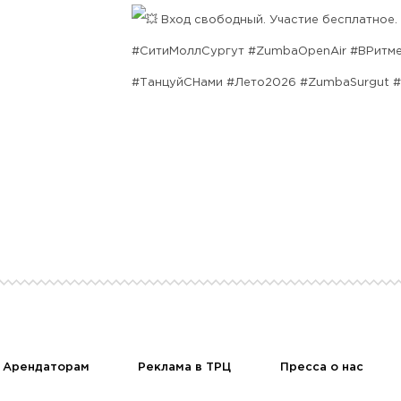
Вход свободный. Участие бесплатное.
#СитиМоллСургут
#ZumbaOpenAir
#ВРитм
#ТанцуйСНами
#Лето2026
#ZumbaSurgut
#
Арендаторам
Реклама в ТРЦ
Пресса о нас