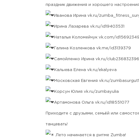
праздник движения и хорошего настроения
Иванова Ирина
vk.ru/zumba_fitness_sur
Ирина Лазарева
vk.ru/id19403531
Наталья Коломейчук
vk.com/id1569234
Галина Козленкова
vk.me/id3139379
Самойленко Ирина
vk.ru/club23683239
Калыева Елена
vk.ru/ekalyeva
Московская Евгения
vk.ru/zumbasurgut
Корсун Юлия
vk.ru/zumbayulia
Артамонова Ольга
vk.ru/id18551077
Приходите с друзьями, семьёй или самосто
танцевать!
Лето начинается в ритме Zumba!