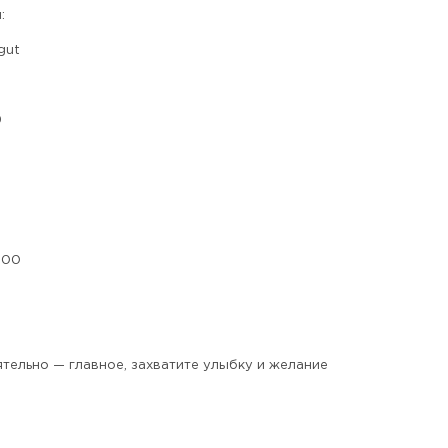
:
gut
9
6
100
ятельно — главное, захватите улыбку и желание