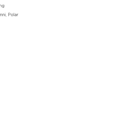
ng
nni, Polar