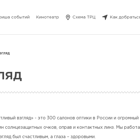
фиша событий
Кинотеатр
Схема ТРЦ
Как добратьс
згляд
ляд
тливый взгляд» - это 300 салонов оптики в России и огромный
ин солнцезащитных очков, оправ и контактных линз. Мы работа
згляд был счастливым, а глаза – здоровыми.