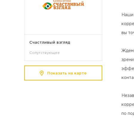
Наши 
корре
вы то
Счастливый взгляд
Ждем 
Сопутствующее
зрени
эффек
Показать на карте
конта
Незав
корре
по по