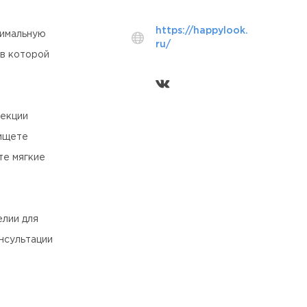
https://happylook.
тимальную
ru/
 в которой
рекции
 ищете
те мягкие
елии для
нсультации